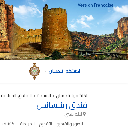
Version Française
اكتشفوا تلمسان
اكتشفوا تلمسان
>
السياحة
>
الفنادق السياحية
فندق رينيسانس
لالة ستي
الصور والفيديو
التقديم
الخريطة
اكتشف