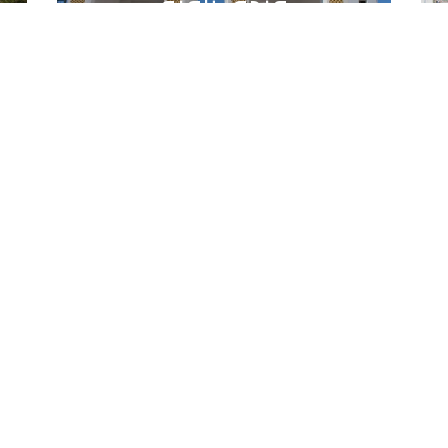
فندق تافنة
فندق زيري
اتصلوا بنا
الحي الاداري الجديد منصورة، تلمسان
الهاتف :
792 / 292 211 43(0) 213