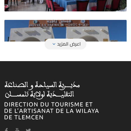
فندق تافنة
فندق حمام بوغرارة