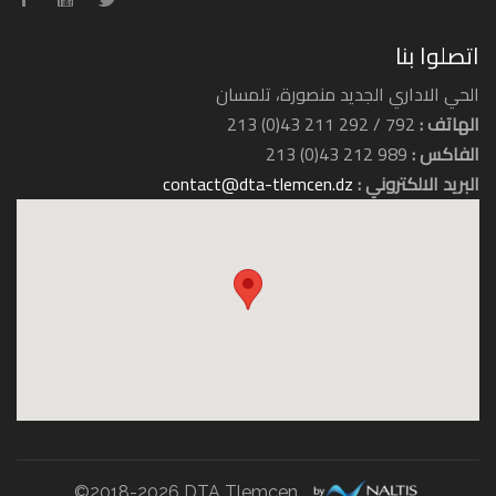
اتصلوا بنا
الحي الاداري الجديد منصورة، تلمسان
الهاتف :
792 / 292 211 43(0) 213
الفاكس :
989 212 43(0) 213
البريد الالكتروني :
contact@dta-tlemcen.dz
فندق الرياض
فندق زيري
©2018-2026 DTA Tlemcen.