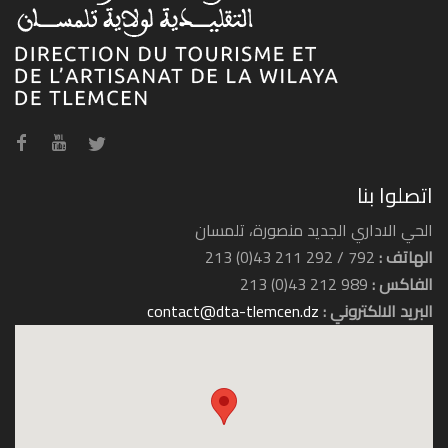
وكالة السفر بوماريا ترافل
اتصلوا بنا
الحي الاداري الجديد منصورة، تلمسان
الهاتف :
792 / 292 211 43(0) 213
الفاكس :
989 212 43(0) 213
البريد الالكتروني :
contact@dta-tlemcen.dz
وكالة السفر جول ترافل