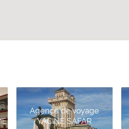
Agence de voyage
ME
YACINE SAFAR