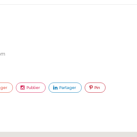
om
ager
Publier
Partager
Pin