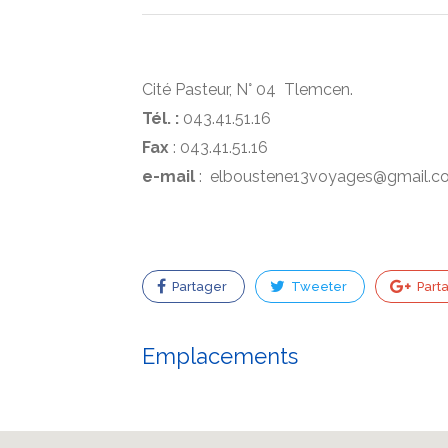
Cité Pasteur, N° 04 Tlemcen.
Tél. :
043.41.51.16
Fax
: 043.41.51.16
e-mail
: elboustene13voyages@gmail.c
Partager
Tweeter
Part
Emplacements