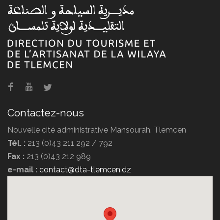
Agence de voyage POMARIA
TRAVEL
Contactez-nous
Nouvelle cité administrative Mansourah. Tlemcen
Tél. :
213 (0)43 211 292 / 792
Fax :
213 (0)43 212 989
Agence de voyage DIPLOMATE
e-mail :
contact@dta-tlemcen.dz
TRAVEL