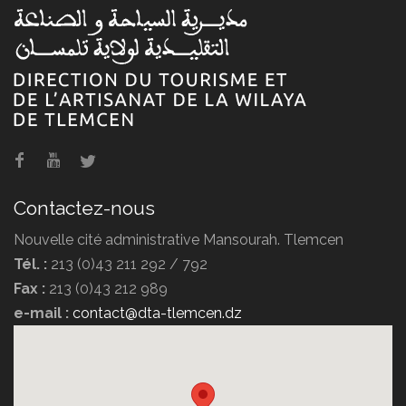
Agence de voyage POMARIA
TRAVEL
Contactez-nous
Nouvelle cité administrative Mansourah. Tlemcen
Tél. :
213 (0)43 211 292 / 792
Fax :
213 (0)43 212 989
Agence de voyage DIPLOMATE
e-mail :
contact@dta-tlemcen.dz
TRAVEL