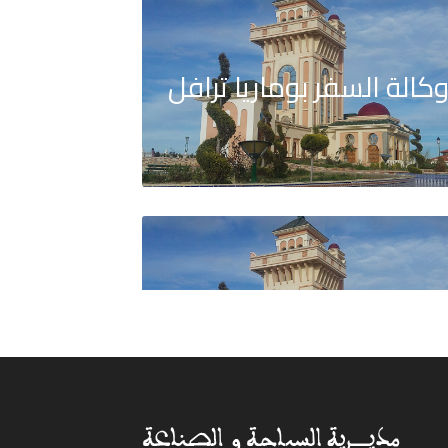
كالة السفر بوماريا ترافل
كالة السفر كونكيت أسفار