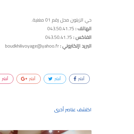
حي الزيتون محل رقم 01 مغنية.
الهاتف :
043.50.41.75
الفاكس :
043.50.41.75
البريد اإلكتروني :
boudkhilivoyage@yahoo.fr
أنشر
أنشر
أنشر
أنشر
اكتشف عناصر أخرى