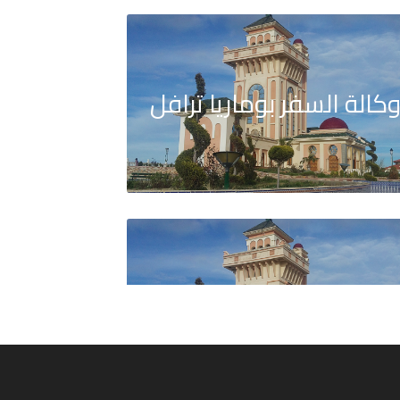
كالة السفر بوماريا ترافل
كالة السفر كونكيت أسفار