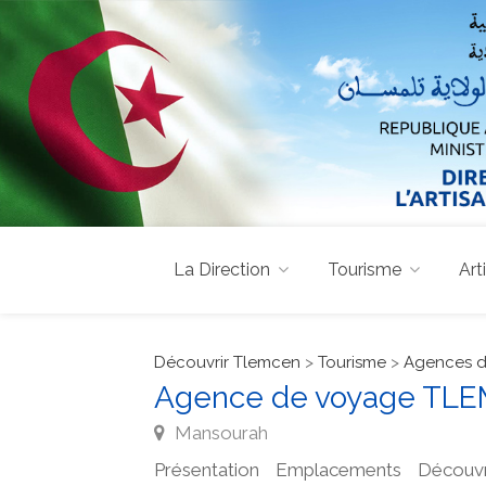
La Direction
Tourisme
Art
Découvrir Tlemcen
>
Tourisme
>
Agences d
Agence de voyage TL
Mansourah
Présentation
Emplacements
Découvr