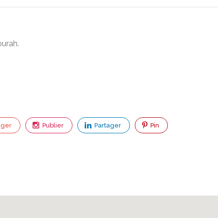
urah.
ager
Publier
Partager
Pin