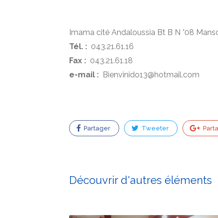
Imama cité Andaloussia Bt B N °08 Mans
Tél. :
043.21.61.16
Fax :
043.21.61.18
e-mail :
Bienvinido13@hotmail.com
Partager
Tweeter
Part
Découvrir d'autres éléments