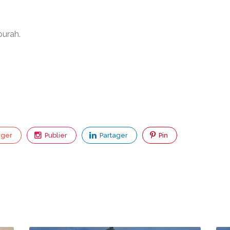
ourah.
ager
Publier
Partager
Pin