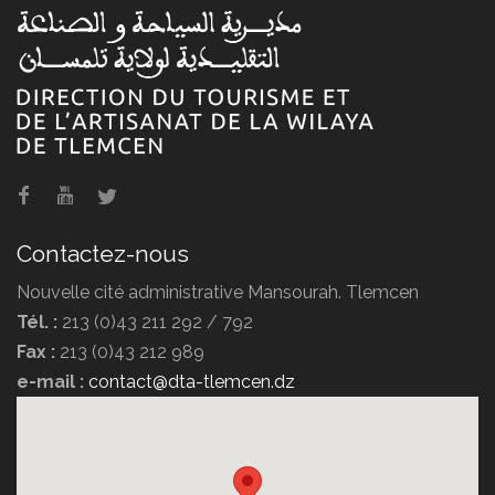
Agence de voyage POMARIA
TRAVEL
Contactez-nous
Nouvelle cité administrative Mansourah. Tlemcen
Tél. :
213 (0)43 211 292 / 792
Fax :
213 (0)43 212 989
Agence de voyage DIPLOMATE
e-mail :
contact@dta-tlemcen.dz
TRAVEL