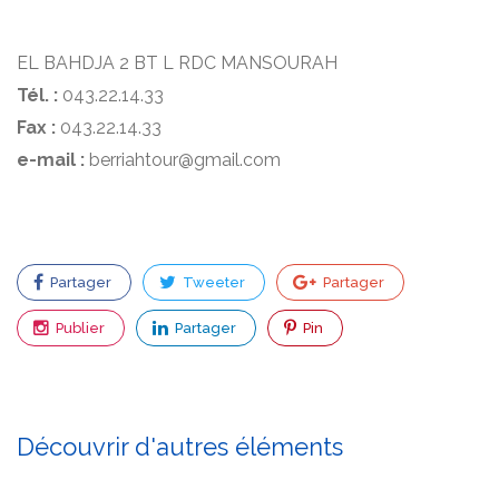
EL BAHDJA 2 BT L RDC MANSOURAH
Tél. :
043.22.14.33
Fax :
043.22.14.33
e-mail :
berriahtour@gmail.com
Partager
Tweeter
Partager
Publier
Partager
Pin
Découvrir d'autres éléments