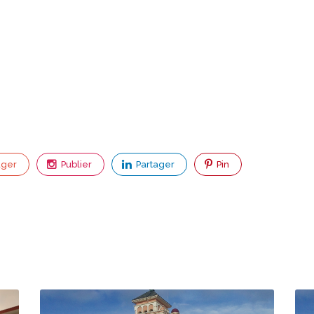
ager
Publier
Partager
Pin