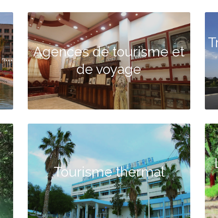
T
Agences de tourisme et
de voyage
Tourisme thermal