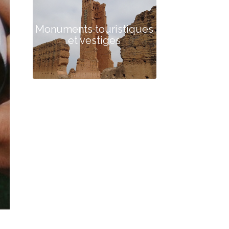
Monuments touristiques
et vestiges