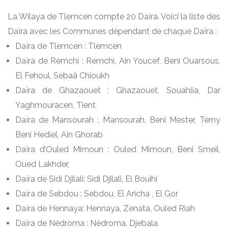
La Wilaya de Tlemcen compte 20 Daïra. Voici la liste des
Daïra avec les Communes dépendant de chaque Daïra :
Daïra de Tlemcen : Tlemcen
Daïra de Remchi : Remchi, Ain Youcef, Beni Ouarsous,
El Fehoul, Sebaâ Chioukh
Daïra de Ghazaouet : Ghazaouet, Souahlia, Dar
Yaghmouracen, Tient
Daïra de Mansourah : Mansourah, Beni Mester, Terny
Beni Hediel, Ain Ghorab
Daïra d’Ouled Mimoun : Ouled Mimoun, Beni Smeil,
Oued Lakhder,
Daïra de Sidi Djilali: Sidi Djilali, El Bouihi
Daïra de Sebdou : Sebdou, El Aricha , El Gor
Daïra de Hennaya: Hennaya, Zenata, Ouled Riah
Daïra de Nédroma : Nédroma, Djebala