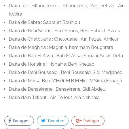
Daïra de Fillaoucene : Fillaoucene, Ain Fettah, Ain
Kebira
Daïra de Sabra : Sabra et Bouhlou
Daïra de Beni Snous : Beni Snous, Beni Bahdel, Azails
Daïra de Chetouane : Chetouane , Aïn Fezza, Amieur
Daïra de Maghnia : Maghnia, hammam Boughrara
Daïra de Bab El Assa : Bab El Assa, Souani, Souk Tleta
Daïra de Honaine : Honaine, Beni Khellad
Daïra de Beni Boussaid : Beni Boussaid, Sidi Medjahed
Daïra de Marsa Ben M’Hidi: M.B.M’Hidi, M’Sirda Fouaga
Daïra de Bensekrane : Bensekrane, Sidi Abdelli
Daïra d’Ain Tellout : Ain Tellout, Ain Nehhala
Partager
Tweeter
Partager