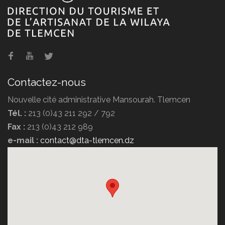
Agence de voyage POMARIA
TRAVEL
Contactez-nous
Nouvelle cité administrative Mansourah. Tlemcen
Tél. :
213 (0)43 211 292 / 792
Fax :
213 (0)43 212 989
Agence de voyage DIPLOMATE
e-mail :
contact@dta-tlemcen.dz
TRAVEL