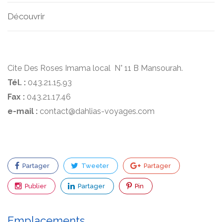
Découvrir
Cite Des Roses Imama local N° 11 B Mansourah.
Tél. :
043.21.15.93
Fax :
043.21.17.46
e-mail :
contact@dahlias-voyages.com
Partager
Tweeter
Partager
Publier
Partager
Pin
Emplacements