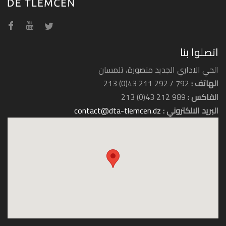
فندق حمام بوغرارة
اتصلوا بنا
الحي الاداري الجديد منصورة، تلمسان
الهاتف :
792 / 292 211 43(0) 213
الفاكس :
989 212 43(0) 213
البريد الالكتروني :
contact@dta-tlemcen.dz
فندق الرياض