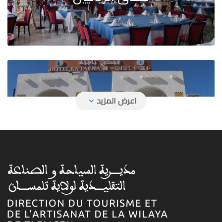
فندق تافنة