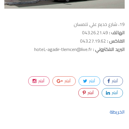
19، شارع خديم علي تلمسان
الهاتف :
043.26.21.49
الفاكس :
043.27.19.62
البريد الالكتروني :
hoteL-agadir-tlemcen@live.fr
أنشر
أنشر
أنشر
أنشر
أنشر
أنشر
الخريطة