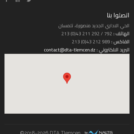
اتصلوا بنا
الحي الاداري الجديد منصورة، تلمسان
الهاتف :
792 / 292 211 43(0) 213
الفاكس :
989 212 43(0) 213
البريد الالكتروني :
contact@dta-tlemcen.dz
فندق الرياض
فندق زيري
©2018-2026 DTA Tlemcen.