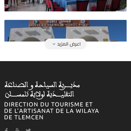
فندق تافنة
فندق حمام بوغرارة