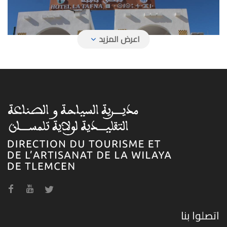
فندق تافنة
فندق حمام بوغرارة
اتصلوا بنا