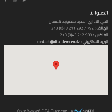
اتصلوا بنا
الحي الاداري الجديد منصورة، تلمسان
الهاتف :
792 / 292 211 43(0) 213
الفاكس :
989 212 43(0) 213
البريد الالكتروني :
contact@dta-tlemcen.dz
فندق الرياض
فندق زيري
©2018-2026 DTA Tlemcen.