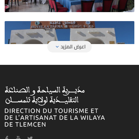
فندق تافنة
فندق حمام بوغرارة