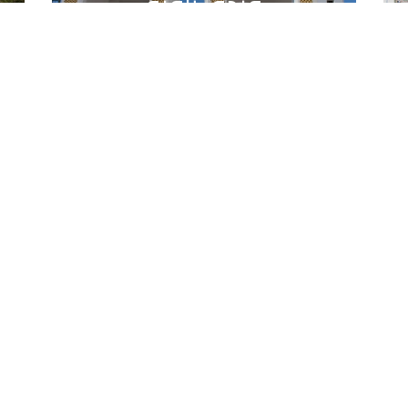
فندق تافنة
فندق زيري
اتصلوا بنا
الحي الاداري الجديد منصورة، تلمسان
الهاتف :
792 / 292 211 43(0) 213