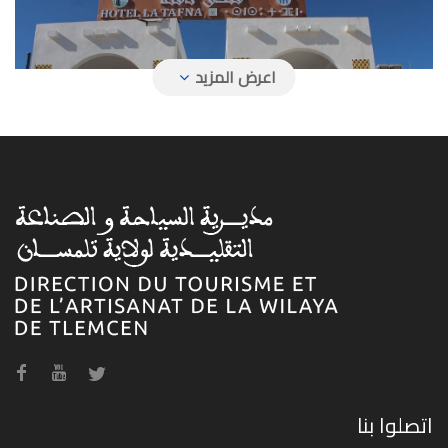
فندق تافنة
فندق حمام بوغرارة
اتصلوا بنا