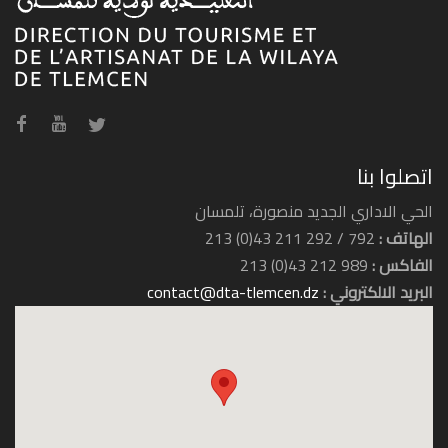
فندق الرياض
اتصلوا بنا
الحي الاداري الجديد منصورة، تلمسان
الهاتف :
792 / 292 211 43(0) 213
الفاكس :
989 212 43(0) 213
البريد الالكتروني :
contact@dta-tlemcen.dz
فندق زيري