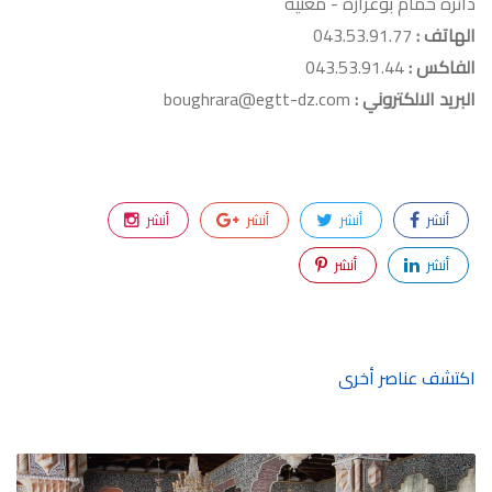
دائرة حمام بوغرارة - مغنية
الهاتف :
043.53.91.77
الفاكس :
043.53.91.44
البريد الالكتروني :
boughrara@egtt-dz.com
أنشر
أنشر
أنشر
أنشر
أنشر
أنشر
اكتشف عناصر أخرى