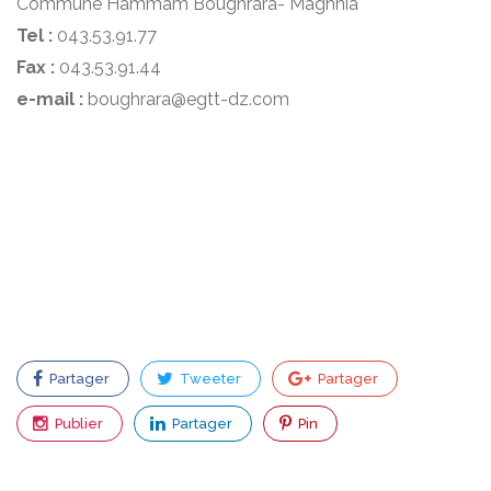
Commune Hammam Boughrara- Maghnia
Tel :
043.53.91.77
Fax :
043.53.91.44
e-mail :
boughrara@egtt-dz.com
Partager
Tweeter
Partager
Publier
Partager
Pin