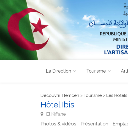
La Direction
Tourisme
Art
Découvrir Tlemcen
>
Tourisme
>
Les Hôtels
Hôtel Ibis
El Kiffane
Photos & vidéos
Présentation
Empla