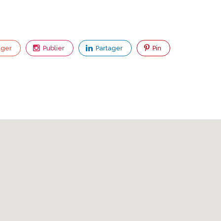
ager
Publier
Partager
Pin