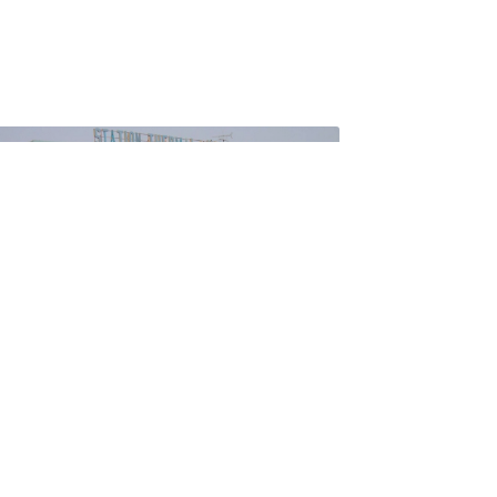
Hammam Boughrara
Hôtel Agadir