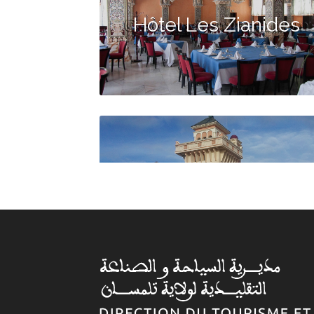
Hôtel Les Zianides
Hôtel Erriad