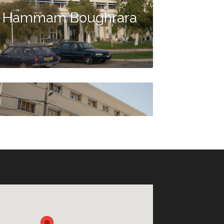
Hammam Boughrara
Hôtel Agadir