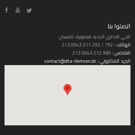
اتصلوا بنا
الحي الاداري الجديد منصورة، تلمسان
الهاتف :
792 / 292 211 43(0) 213
الفاكس :
989 212 43(0) 213
البريد الالكتروني :
contact@dta-tlemcen.dz
فندق الرياض
فندق زيري