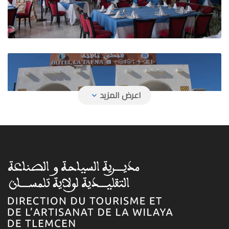
فندق تافنة
فندق حمام بوغرارة