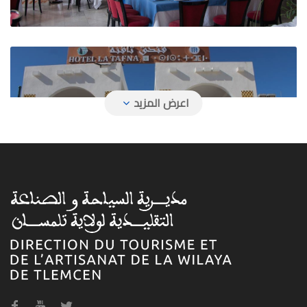
فندق تافنة
فندق حمام بوغرارة