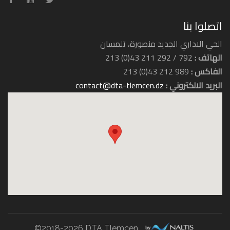
اتصلوا بنا
الحي الاداري الجديد منصورة، تلمسان
الهاتف :
792 / 292 211 43(0) 213
الفاكس :
989 212 43(0) 213
البريد الالكتروني :
contact@dta-tlemcen.dz
فندق الرياض
فندق زيري
©2018-2026 DTA Tlemcen.