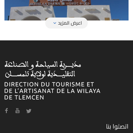
فندق تافنة
فندق حمام بوغرارة
اتصلوا بنا