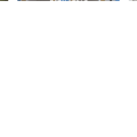
فندق تافنة
فندق زيري
اتصلوا بنا
الحي الاداري الجديد منصورة، تلمسان
الهاتف :
792 / 292 211 43(0) 213