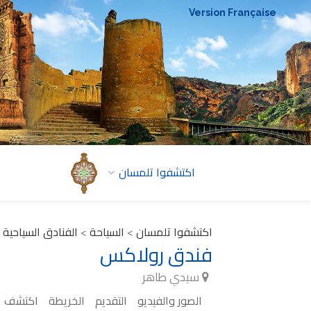
Version Française
اكتشفوا تلمسان
اكتشفوا تلمسان
>
السياحة
>
الفنادق السياحية
فندق رولاكس
سيدي طاهر
الصور والفيديو
التقديم
الخريطة
اكتشف