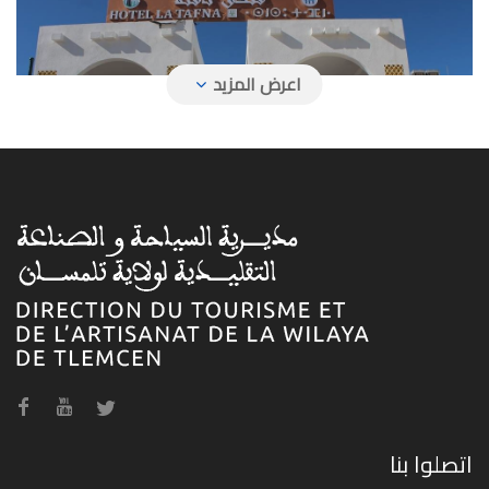
فندق تافنة
فندق حمام بوغرارة
اتصلوا بنا