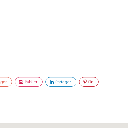
ager
Publier
Partager
Pin