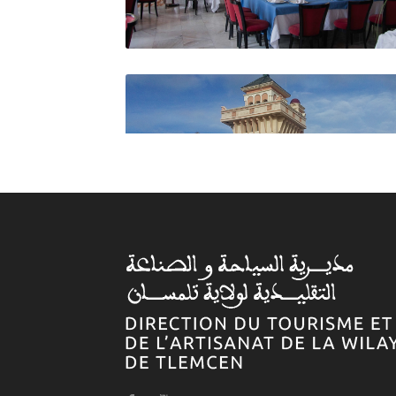
Hôtel Erriad
Hôtel Abla Yasmine