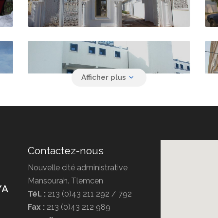
Hôtel Ziri
Contactez-nous
Nouvelle cité administrative
Mansourah. Tlemcen
Tél. :
213 (0)43 211 292 / 792
Hôtel AFRICA
Fax :
213 (0)43 212 989