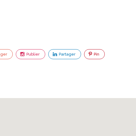
ager
Publier
Partager
Pin